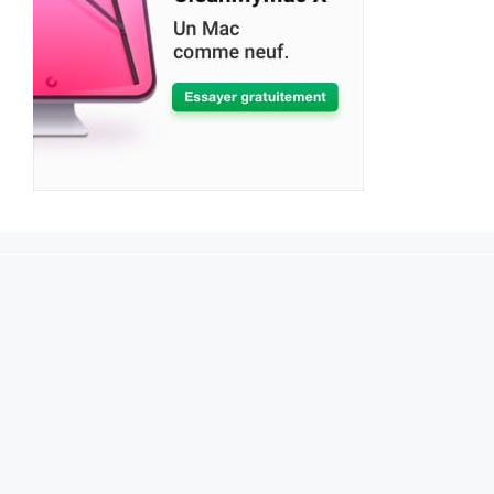
À propos de l'auteur
Mentions légales
Politique de confidentialité
Contact
Facebook
X
YouTube
Pinterest
Instagram
Flux RSS
JCBTechno ©2026