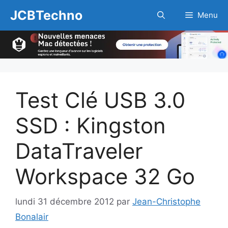
Aller
JCBTechno
Menu
au
contenu
Test Clé USB 3.0
SSD : Kingston
DataTraveler
Workspace 32 Go
lundi 31 décembre 2012
par
Jean-Christophe
Bonalair