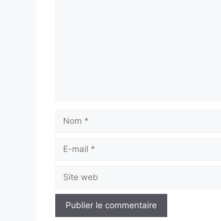
Nom
E-
mail
Site
web