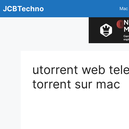
Aller
JCBTechno
Mac
au
contenu
utorrent web tele
torrent sur mac