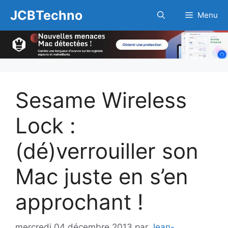
Aller
JCBTechno
Menu
au
contenu
Sesame Wireless
Lock :
(dé)verrouiller son
Mac juste en s’en
approchant !
mercredi 04 décembre 2013
par
Jean-