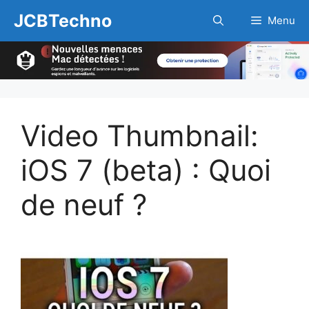
Aller
JCBTechno
Menu
au
contenu
Video Thumbnail:
iOS 7 (beta) : Quoi
de neuf ?