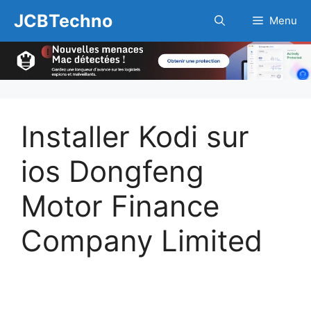
Aller
JCBTechno
Menu
au
contenu
Installer Kodi sur
ios Dongfeng
Motor Finance
Company Limited