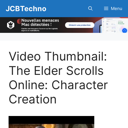
Aller
JCBTechno
Menu
au
contenu
Video Thumbnail:
The Elder Scrolls
Online: Character
Creation