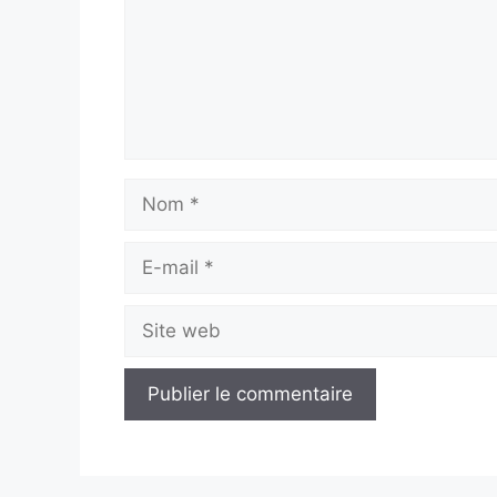
Nom
E-
mail
Site
web