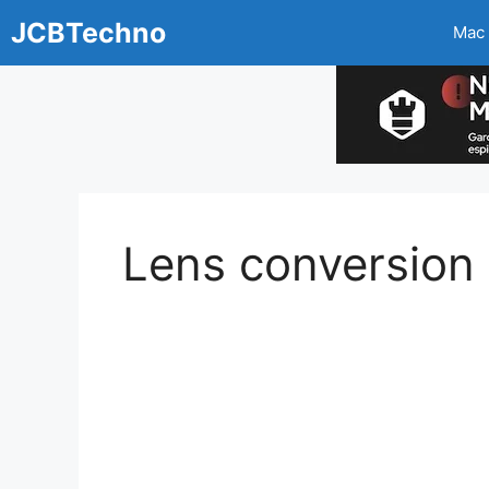
Aller
JCBTechno
Mac
au
contenu
Lens conversion