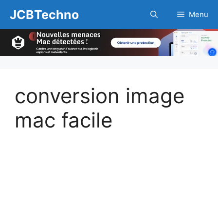
Aller
JCBTechno
Menu
au
contenu
conversion image
mac facile