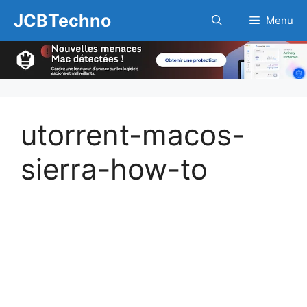
Aller
JCBTechno
Menu
au
contenu
utorrent-macos-
sierra-how-to