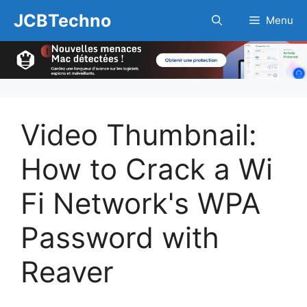
Aller
JCBTechno
Menu
au
contenu
Video Thumbnail:
How to Crack a Wi
Fi Network's WPA
Password with
Reaver