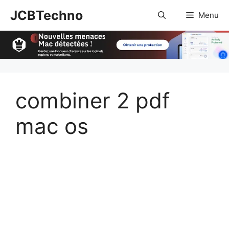
Aller
JCBTechno
Menu
au
contenu
combiner 2 pdf
mac os