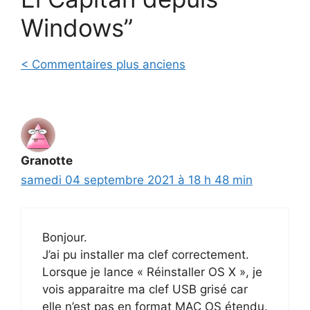
Windows”
Navigation
< Commentaires plus anciens
des
commentaires
Granotte
samedi 04 septembre 2021 à 18 h 48 min
Bonjour.
J’ai pu installer ma clef correctement.
Lorsque je lance « Réinstaller OS X », je
vois apparaitre ma clef USB grisé car
elle n’est pas en format MAC OS étendu.