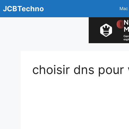
Aller
JCBTechno
Mac
au
contenu
choisir dns pour