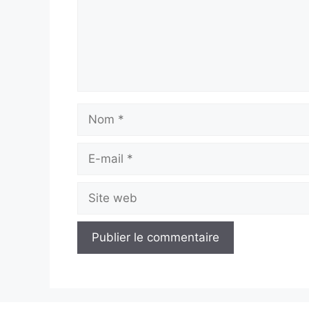
Nom
E-
mail
Site
web