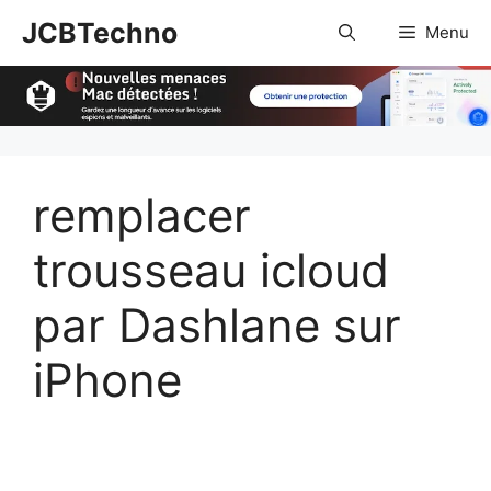
Aller
JCBTechno
Menu
au
contenu
remplacer
trousseau icloud
par Dashlane sur
iPhone