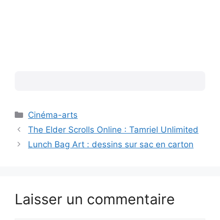
Catégories
Cinéma-arts
The Elder Scrolls Online : Tamriel Unlimited
Lunch Bag Art : dessins sur sac en carton
Laisser un commentaire