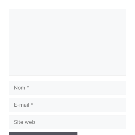
Commentaire
Nom
E-
mail
Site
web