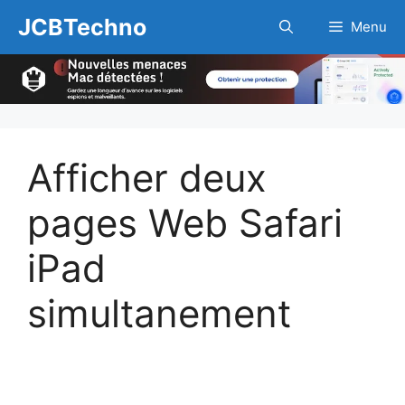
Aller
JCBTechno
Menu
au
contenu
Afficher deux
pages Web Safari
iPad
simultanement