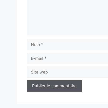
Nom
E-
mail
Site
web