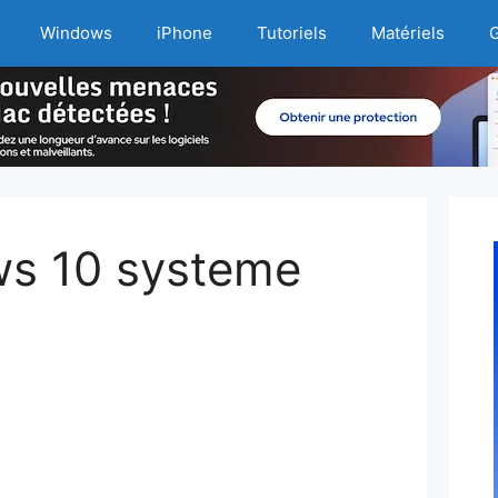
Windows
iPhone
Tutoriels
Matériels
G
ws 10 systeme