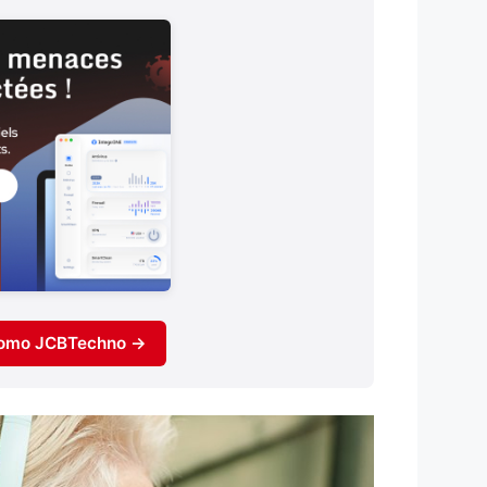
promo JCBTechno →