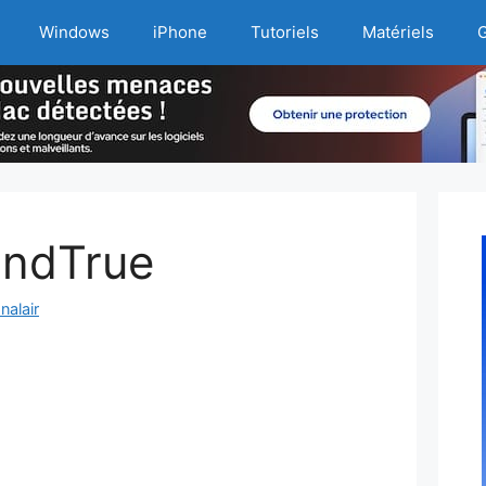
Windows
iPhone
Tutoriels
Matériels
G
undTrue
nalair